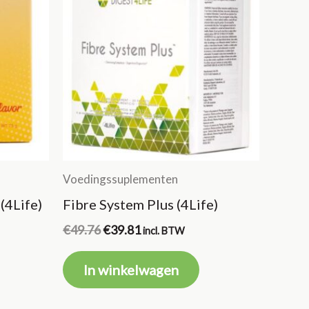
Voedingssuplementen
(4Life)
Fibre System Plus (4Life)
Oorspronkelijke
Huidige
€
49.76
€
39.81
incl. BTW
prijs
prijs
was:
is:
In winkelwagen
€49.76.
€39.81.