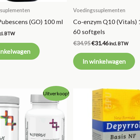
suplementen
Voedingssuplementen
Pubescens (GO) 100 ml
Co-enzym Q10 (Vitals)
60 softgels
ncl. BTW
Oorspronkelijke
Huidige
€
34.95
€
31.46
incl. BTW
prijs
prijs
inkelwagen
was:
is:
In winkelwagen
€34.95.
€31.46.
Uitverkoop!