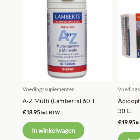
Voedingssuplementen
Voedings
A-Z Multi (Lamberts) 60 T
Acidoph
30 C
€
18.95
incl. BTW
€
19.95
i
In winkelwagen