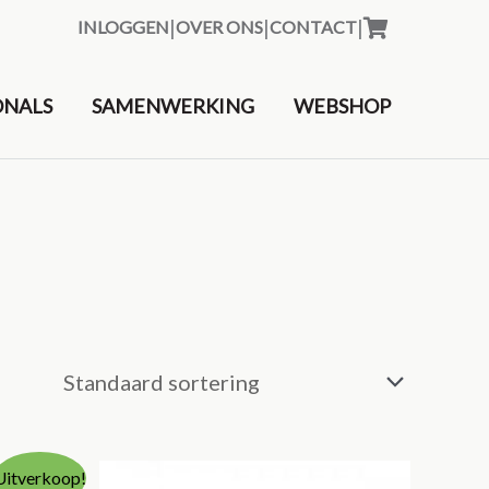
|
|
|
INLOGGEN
OVER ONS
CONTACT
&nbsp
ONALS
SAMENWERKING
WEBSHOP
Uitverkoop!