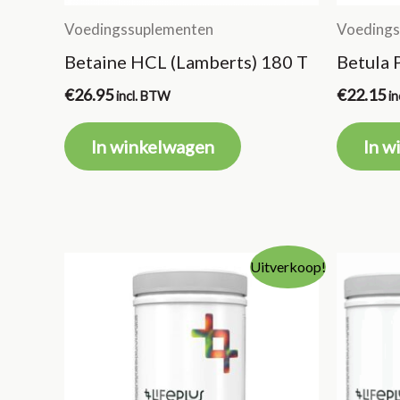
Voedingssuplementen
Voedings
Betaine HCL (Lamberts) 180 T
Betula 
€
26.95
€
22.15
incl. BTW
i
In winkelwagen
In w
Uitverkoop!