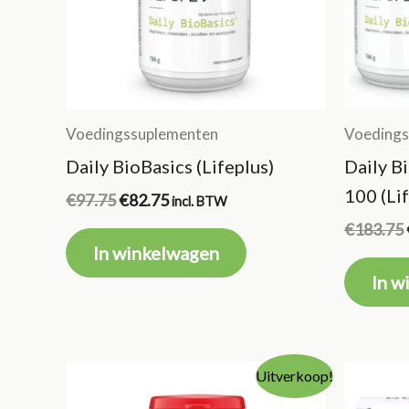
Voedingssuplementen
Voedings
Daily BioBasics (Lifeplus)
Daily B
100 (Li
Oorspronkelijke
Huidige
€
97.75
€
82.75
incl. BTW
prijs
prijs
€
183.75
was:
is:
In winkelwagen
€97.75.
€82.75.
In w
Uitverkoop!