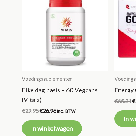
Voedingssuplementen
Voedings
Elke dag basis – 60 Vegcaps
Energy 
(Vitals)
O
€
65.31
€
pr
Oorspronkelijke
Huidige
€
29.95
€
26.96
incl. BTW
w
prijs
prijs
In w
€
was:
is:
In winkelwagen
€29.95.
€26.96.