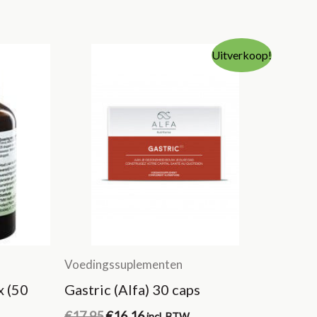
Uitverkoop!
Voedingssuplementen
x (50
Gastric (Alfa) 30 caps
Oorspronkelijke
Huidige
€
17.95
€
16.16
incl. BTW