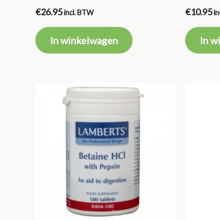
€
26.95
€
10.95
incl. BTW
i
In winkelwagen
In w