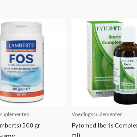
suplementen
Voedingssuplementen
mberts) 500 gr
Fytomed Iberis Comple
ml)
ncl. BTW