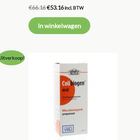
Oorspronkelijke
Huidige
€
66.16
€
53.16
incl. BTW
prijs
prijs
was:
is:
In winkelwagen
€66.16.
€53.16.
Uitverkoop!