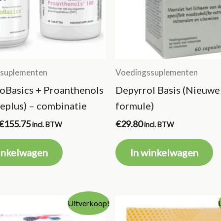
suplementen
Voedingssuplementen
ioBasics + Proanthenols
Depyrrol Basis (Nieuwe
feplus) – combinatie
formule)
Oorspronkelijke
Huidige
€
155.75
€
29.80
incl. BTW
incl. BTW
prijs
prijs
was:
is:
inkelwagen
In winkelwagen
€183.75.
€155.75.
Uitverkoop!