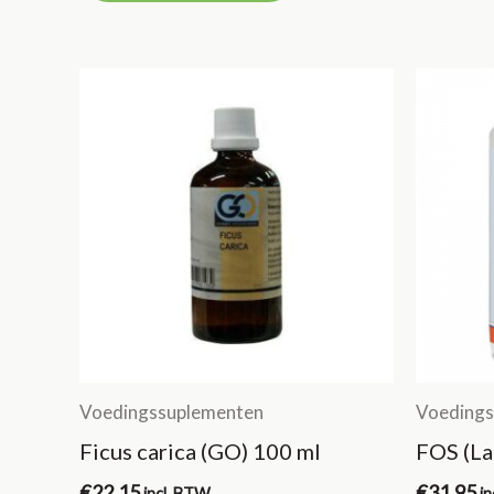
Voedingssuplementen
Voedings
Ficus carica (GO) 100 ml
FOS (La
€
22.15
€
31.95
incl. BTW
i