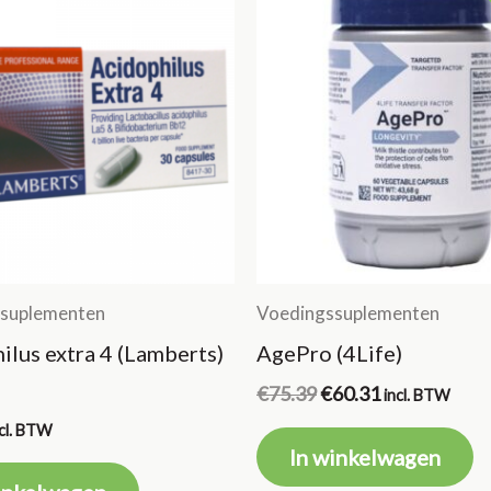
suplementen
Voedingssuplementen
ilus extra 4 (Lamberts)
AgePro (4Life)
Oorspronkelijke
Huidige
€
75.39
€
60.31
incl. BTW
prijs
prijs
ncl. BTW
was:
is:
In winkelwagen
€75.39.
€60.31.