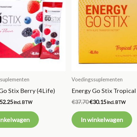
suplementen
Voedingssuplementen
Go Stix Berry (4Life)
Energy Go Stix Tropical 
orspronkelijke
Huidige
Oorspronkelijke
Huidige
52.25
€
37.70
€
30.15
incl. BTW
incl. BTW
ijs
prijs
prijs
prijs
as:
is:
was:
is:
inkelwagen
In winkelwagen
65.31.
€52.25.
€37.70.
€30.15.