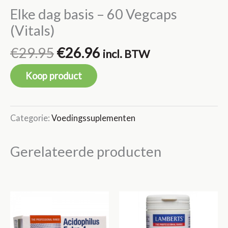
Elke dag basis – 60 Vegcaps
(Vitals)
Oorspronkelijke
Huidige
€
29.95
€
26.96
incl. BTW
prijs
prijs
Koop product
was:
is:
€29.95.
€26.96.
Categorie:
Voedingssuplementen
Gerelateerde producten