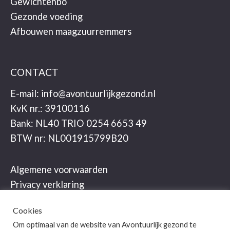
Gewichtehbo
Gezonde voeding
Afbouwen maagzuurremmers
CONTACT
E-mail:
info@avontuurlijkgezond.nl
KvK nr.: 39100116
Bank: NL40 TRIO 0254 6653 49
BTW nr: NL001915799B20
Algemene voorwaarden
Privacy verklaring
Cookies
Om optimaal van de website van Avontuurlijk gezond te