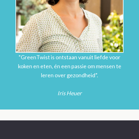
“GreenTwist is ontstaan vanuit liefde voor
koken en eten, én een passie om mensen te
leren over gezondheid”.
Iris Heuer