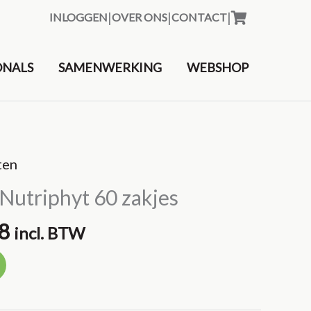
|
|
|
INLOGGEN
OVER ONS
CONTACT
&nbsp
ONALS
SAMENWERKING
WEBSHOP
ten
utriphyt 60 zakjes
ronkelijke
Huidige
8
incl. BTW
prijs
is:
0.
€43.38.