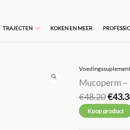
TRAJECTEN
KOKEN EN MEER
PROFESSI
Voedingssuplemen
Mucoperm – N
Oorsp
€
48.20
€
43.3
prijs
Koop product
was:
€48.2