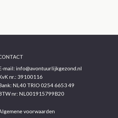
CONTACT
E-mail:
info@avontuurlijkgezond.nl
KvK nr.: 39100116
Bank: NL40 TRIO 0254 6653 49
BTW nr: NL001915799B20
Algemene voorwaarden