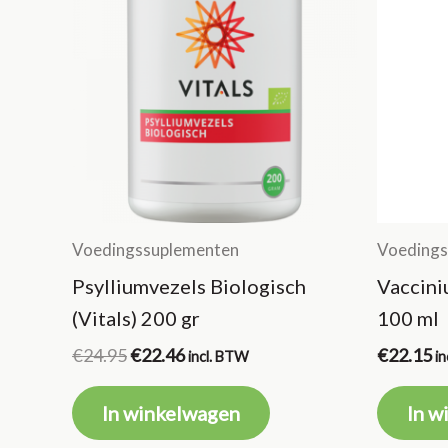
Voedingssuplementen
Voedings
Psylliumvezels Biologisch
Vaccini
(Vitals) 200 gr
100 ml
Oorspronkelijke
Huidige
€
24.95
€
22.46
€
22.15
incl. BTW
i
prijs
prijs
was:
is:
In winkelwagen
In w
€24.95.
€22.46.