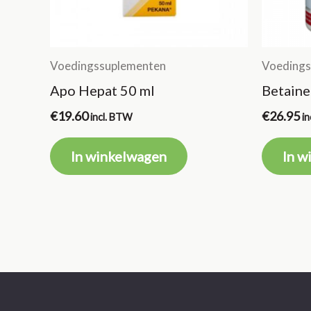
Voedingssuplementen
Voedings
Apo Hepat 50 ml
Betaine
€
19.60
€
26.95
incl. BTW
i
In winkelwagen
In w