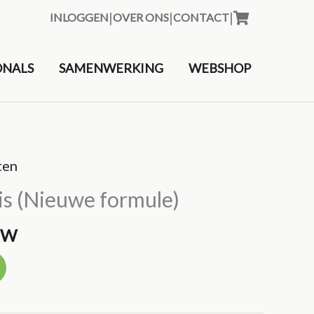
|
|
|
INLOGGEN
OVER ONS
CONTACT
&nbsp
ONALS
SAMENWERKING
WEBSHOP
ten
is (Nieuwe formule)
BTW