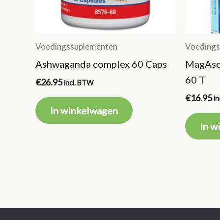
Voedingssuplementen
Voedings
Ashwaganda complex 60 Caps
MagAso
60 T
€
26.95
incl. BTW
€
16.95
i
In winkelwagen
In w