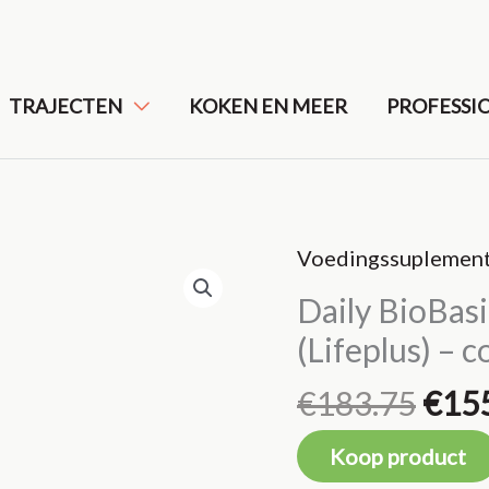
TRAJECTEN
KOKEN EN MEER
PROFESSI
Voedingssuplemen
Daily BioBas
(Lifeplus) – 
Oors
€
183.75
€
15
prijs
Koop product
was: