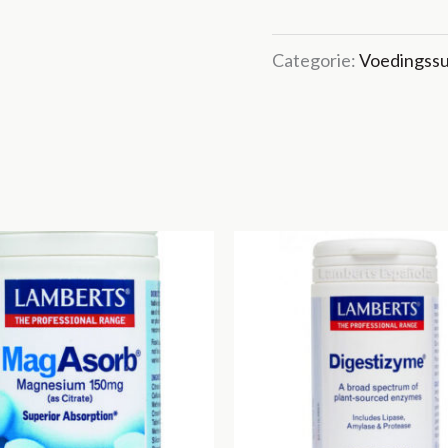
€183
Categorie:
Voedingss