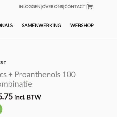
|
|
|
INLOGGEN
OVER ONS
CONTACT
&nbsp
ONALS
SAMENWERKING
WEBSHOP
ten
ics + Proanthenols 100
combinatie
pronkelijke
Huidige
5.75
incl. BTW
prijs
is: