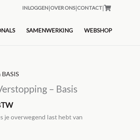
|
|
|
INLOGGEN
OVER ONS
CONTACT
&nbsp
ONALS
SAMENWERKING
WEBSHOP
n BASIS
rstopping – Basis
 BTW
ls je overwegend last hebt van