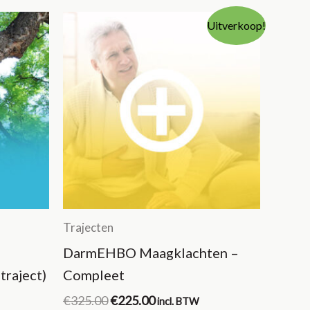
Uitverkoop!
Trajecten
DarmEHBO Maagklachten –
traject)
Compleet
Oorspronkelijke
Huidige
€
325.00
€
225.00
incl. BTW