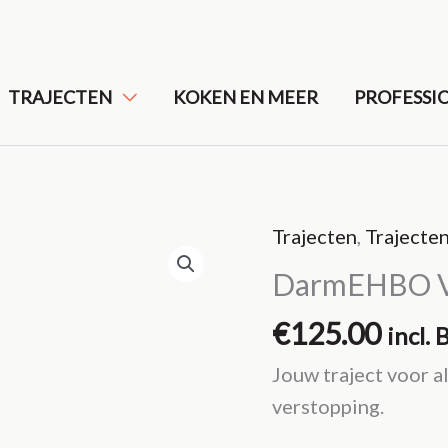
TRAJECTEN
KOKEN EN MEER
PROFESSI
Trajecten
,
Trajecte
DarmEHBO Ve
€
125.00
incl.
Jouw traject voor a
verstopping.