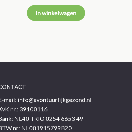
prijs
prijs
was:
is:
In winkelwagen
€325.00.
€225.00.
CONTACT
E-mail:
info@avontuurlijkgezond.nl
KvK nr.: 39100116
Bank: NL40 TRIO 0254 6653 49
BTW nr: NL001915799B20