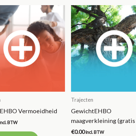
n
Trajecten
eEHBO Vermoeidheid
GewichtEHBO
maagverkleining (gratis 
incl. BTW
€
0.00
incl. BTW