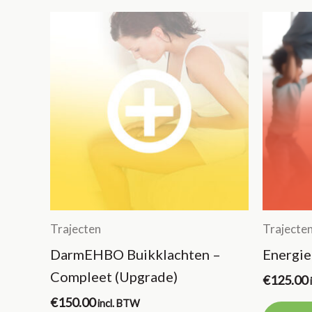
Trajecten
Trajecte
DarmEHBO Buikklachten –
Energi
Compleet (Upgrade)
€
125.00
€
150.00
incl. BTW