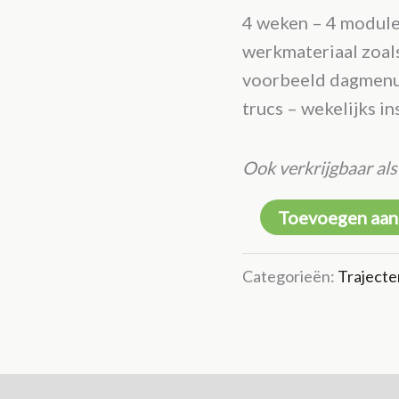
4 weken – 4 modules
werkmateriaal zoal
voorbeeld dagmenu’s
trucs – wekelijks in
Ook verkrijgbaar al
DarmEHBO
Toevoegen aan
Verstopping
–
Categorieën:
Trajecte
Basis
aantal