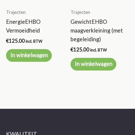
Trajecten
Trajecten
EnergieEHBO
GewichtEHBO
Vermoeidheid
maagverkleining (met
begeleiding)
€
125.00
incl. BTW
€
125.00
incl. BTW
In winkelwagen
In winkelwagen
KWALITEIT