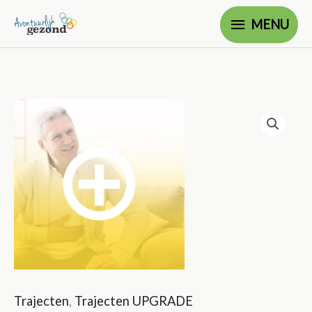
Ga
MENU
MENU
naar
de
inhoud
Trajecten
,
Trajecten UPGRADE