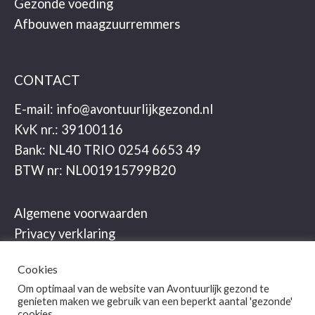
Gezonde voeding
Afbouwen maagzuurremmers
CONTACT
E-mail:
info@avontuurlijkgezond.nl
KvK nr.: 39100116
Bank: NL40 TRIO 0254 6653 49
BTW nr: NL001915799B20
Algemene voorwaarden
Privacy verklaring
Cookies
Om optimaal van de website van Avontuurlijk gezond te
genieten maken we gebruik van een beperkt aantal 'gezonde'
cookies.